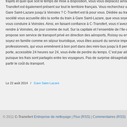
trajets et quel que soit le temps de mise à disposition, vous vous déplacez ains
Transfert est également présent sur tout le territoire français. Vous recherche
Gare Saint-Lazare jusqu’à Voinsles ? C-Tranfert est là pour vous. Dédiée au tr
société vous accueille dès la sortie du train à Gare Saint-Lazare, que vous soy
vous conduire à Voinsles. Ainsi, en faisant confiance à C-Transfert, vous n’ave
rendre à Voinsles, de jour comme de nuit. Sur la capitale et l’ensemble de l’Ile
propose son service de transport privé en direction des aéroports, Roissy ou 
soyez en famille comme en séjour touristique, vous êtes assuré du service im
professionnels, qui vous emmènent à bon port dans des mini-bus jusqu’à 8 per
porte, accessible 24 heures sur 24, vous évite de perdre du temps. C’est par ail
puisque les frais sont partagés entre les voyageurs. Pas de surprise désagréa
partir le coût du transport.
Le 22 août 2014
/
Gare Saint-Lazare
© 2011
C-Transfert
Entreprise de nettoyage
|
Flux (RSS)
|
Commentaires (RSS)