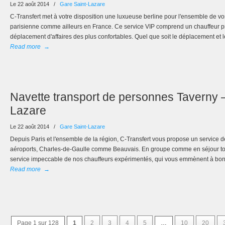
Le 22 août 2014
/
Gare Saint-Lazare
C-Transfert met à votre disposition une luxueuse berline pour l'ensemble de v
parisienne comme ailleurs en France. Ce service VIP comprend un chauffeur pr
déplacement d'affaires des plus confortables. Quel que soit le déplacement et 
Read more
→
Navette transport de personnes Taverny 
Lazare
Le 22 août 2014
/
Gare Saint-Lazare
Depuis Paris et l'ensemble de la région, C-Transfert vous propose un service de
aéroports, Charles-de-Gaulle comme Beauvais. En groupe comme en séjour tou
service impeccable de nos chauffeurs expérimentés, qui vous emmènent à bon
Read more
→
Page 1 sur 128
1
2
3
4
5
…
10
20