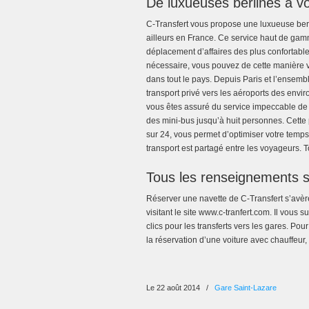
De luxueuses berlines à vo
C-Transfert vous propose une luxueuse berli
ailleurs en France. Ce service haut de ga
déplacement d’affaires des plus confortable
nécessaire, vous pouvez de cette manière vo
dans tout le pays. Depuis Paris et l’ensembl
transport privé vers les aéroports des envi
vous êtes assuré du service impeccable de
des mini-bus jusqu’à huit personnes. Cette
sur 24, vous permet d’optimiser votre temps
transport est partagé entre les voyageurs. T
Tous les renseignements su
Réserver une navette de C-Transfert s’avère
visitant le site www.c-tranfert.com. Il vous
clics pour les transferts vers les gares. Po
la réservation d’une voiture avec chauffeur
Le 22 août 2014
/
Gare Saint-Lazare