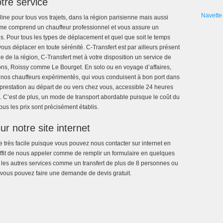
tre service
Navette 
ne pour tous vos trajets, dans la région parisienne mais aussi
mme comprend un chauffeur professionnel et vous assure un
s. Pour tous les types de déplacement et quel que soit le temps
us déplacer en toute sérénité. C-Transfert est par ailleurs présent
e de la région, C-Transfert met à votre disposition un service de
rons, Roissy comme Le Bourget. En solo ou en voyage d’affaires,
 nos chauffeurs expérimentés, qui vous conduisent à bon port dans
 prestation au départ de ou vers chez vous, accessible 24 heures
. C’est de plus, un mode de transport abordable puisque le coût du
ous les prix sont précisément établis.
r notre site internet
 très facile puisque vous pouvez nous contacter sur internet en
 suffit de nous appeler comme de remplir un formulaire en quelques
ur les autres services comme un transfert de plus de 8 personnes ou
, vous pouvez faire une demande de devis gratuit.