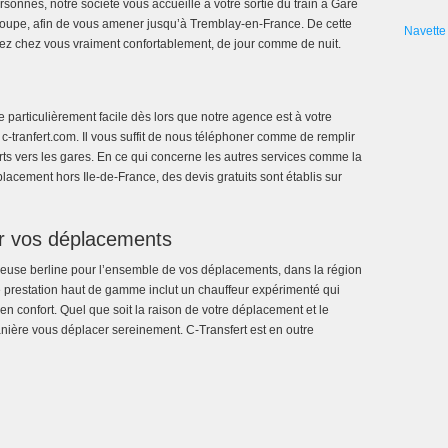
sonnes, notre société vous accueille à votre sortie du train à Gare
roupe, afin de vous amener jusqu’à Tremblay-en-France. De cette
Navette 
trez chez vous vraiment confortablement, de jour comme de nuit.
 particulièrement facile dès lors que notre agence est à votre
 c-tranfert.com. Il vous suffit de nous téléphoner comme de remplir
erts vers les gares. En ce qui concerne les autres services comme la
placement hors Ile-de-France, des devis gratuits sont établis sur
ur vos déplacements
xueuse berline pour l’ensemble de vos déplacements, dans la région
 prestation haut de gamme inclut un chauffeur expérimenté qui
en confort. Quel que soit la raison de votre déplacement et le
ière vous déplacer sereinement. C-Transfert est en outre