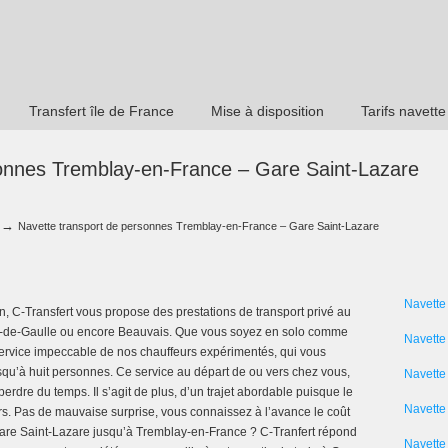
Transfert île de France
Mise à disposition
Tarifs navette
sonnes Tremblay-en-France – Gare Saint-Lazare
→
Navette transport de personnes Tremblay-en-France – Gare Saint-Lazare
Navette
on, C-Transfert vous propose des prestations de transport privé au
es-de-Gaulle ou encore Beauvais. Que vous soyez en solo comme
Navette
service impeccable de nos chauffeurs expérimentés, qui vous
qu’à huit personnes. Ce service au départ de ou vers chez vous,
Navette
erdre du temps. Il s’agit de plus, d’un trajet abordable puisque le
Navette 
urs. Pas de mauvaise surprise, vous connaissez à l’avance le coût
Gare Saint-Lazare jusqu’à Tremblay-en-France ? C-Tranfert répond
Navette