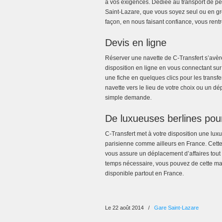
à vos exigences. Dédiée au transport de per
Saint-Lazare, que vous soyez seul ou en g
façon, en nous faisant confiance, vous ren
Devis en ligne
Réserver une navette de C-Transfert s’avère
disposition en ligne en vous connectant sur
une fiche en quelques clics pour les transf
navette vers le lieu de votre choix ou un dé
simple demande.
De luxueuses berlines po
C-Transfert met à votre disposition une lu
parisienne comme ailleurs en France. Cette
vous assure un déplacement d’affaires tout 
temps nécessaire, vous pouvez de cette man
disponible partout en France.
Le 22 août 2014
/
Gare Saint-Lazare