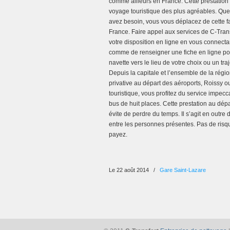
comme ailleurs en France. Cette prestation
voyage touristique des plus agréables. Quel
avez besoin, vous vous déplacez de cette f
France. Faire appel aux services de C-Transf
votre disposition en ligne en vous connectant
comme de renseigner une fiche en ligne pour
navette vers le lieu de votre choix ou un tr
Depuis la capitale et l’ensemble de la régio
privative au départ des aéroports, Roissy
touristique, vous profitez du service impe
bus de huit places. Cette prestation au dép
évite de perdre du temps. Il s’agit en outre
entre les personnes présentes. Pas de risq
payez.
Le 22 août 2014
/
Gare Saint-Lazare