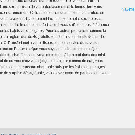
 VIP comprend un chauffeur professionnel et vous garantit un
 que soit la raison de votre déplacement et le temps dont vous
Navette 
açon sereinement. C-Transfert est en outre disponible partout en
ert s’avère particulièrement facile puisque notre société est à
 sur le site internet c-tranfert.com. Il vous suffit de nous téléphoner
 les trajets vers les gares. Pour les autres prestations comme la
ajet en région, des devis gratuits sont fournis sur simple demande.
n, C-Transfert met à votre disposition son service de navette
 ou encore Beauvais. Que vous soyez en solo comme en séjour
ccable de chauffeurs, qui vous emmènent à bon port dans des mini-
art de ou vers chez vous, joignable de jour comme de nuit, vous
 d’un mode de transport abordable puisque les frais sont partagés
ue de surprise désagréable, vous savez avant de partir ce que vous