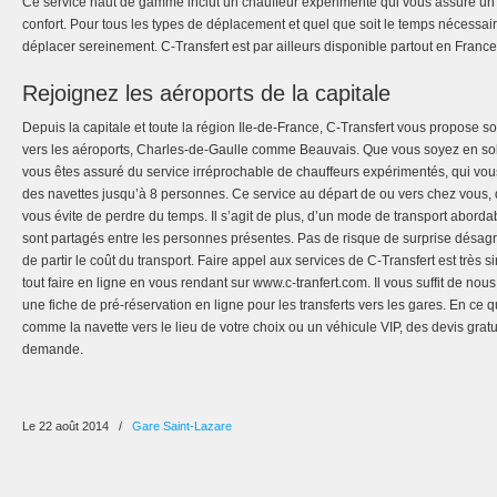
Ce service haut de gamme inclut un chauffeur expérimenté qui vous assure un 
confort. Pour tous les types de déplacement et quel que soit le temps nécessai
déplacer sereinement. C-Transfert est par ailleurs disponible partout en France
Rejoignez les aéroports de la capitale
Depuis la capitale et toute la région Ile-de-France, C-Transfert vous propose so
vers les aéroports, Charles-de-Gaulle comme Beauvais. Que vous soyez en sol
vous êtes assuré du service irréprochable de chauffeurs expérimentés, qui vou
des navettes jusqu’à 8 personnes. Ce service au départ de ou vers chez vous, 
vous évite de perdre du temps. Il s’agit de plus, d’un mode de transport aborda
sont partagés entre les personnes présentes. Pas de risque de surprise désag
de partir le coût du transport. Faire appel aux services de C-Transfert est très
tout faire en ligne en vous rendant sur www.c-tranfert.com. Il vous suffit de n
une fiche de pré-réservation en ligne pour les transferts vers les gares. En ce 
comme la navette vers le lieu de votre choix ou un véhicule VIP, des devis gratui
demande.
Le 22 août 2014
/
Gare Saint-Lazare