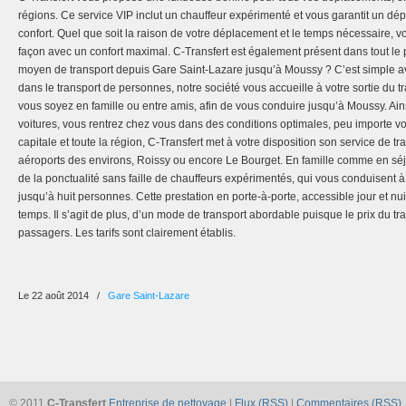
régions. Ce service VIP inclut un chauffeur expérimenté et vous garantit un dép
confort. Quel que soit la raison de votre déplacement et le temps nécessaire, 
façon avec un confort maximal. C-Transfert est également présent dans tout le
moyen de transport depuis Gare Saint-Lazare jusqu’à Moussy ? C’est simple av
dans le transport de personnes, notre société vous accueille à votre sortie du t
vous soyez en famille ou entre amis, afin de vous conduire jusqu’à Moussy. Ains
voitures, vous rentrez chez vous dans des conditions optimales, peu importe vo
capitale et toute la région, C-Transfert met à votre disposition son service de tr
aéroports des environs, Roissy ou encore Le Bourget. En famille comme en séjo
de la ponctualité sans faille de chauffeurs expérimentés, qui vous conduisent 
jusqu’à huit personnes. Cette prestation en porte-à-porte, accessible jour et nui
temps. Il s’agit de plus, d’un mode de transport abordable puisque le prix du tr
passagers. Les tarifs sont clairement établis.
Le 22 août 2014
/
Gare Saint-Lazare
© 2011
C-Transfert
Entreprise de nettoyage
|
Flux (RSS)
|
Commentaires (RSS)