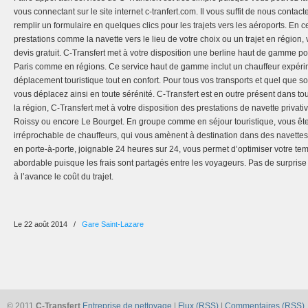
vous connectant sur le site internet c-tranfert.com. Il vous suffit de nous cont
remplir un formulaire en quelques clics pour les trajets vers les aéroports. En 
prestations comme la navette vers le lieu de votre choix ou un trajet en régio
devis gratuit. C-Transfert met à votre disposition une berline haut de gamme p
Paris comme en régions. Ce service haut de gamme inclut un chauffeur expéri
déplacement touristique tout en confort. Pour tous vos transports et quel que s
vous déplacez ainsi en toute sérénité. C-Transfert est en outre présent dans tou
la région, C-Transfert met à votre disposition des prestations de navette privati
Roissy ou encore Le Bourget. En groupe comme en séjour touristique, vous ête
irréprochable de chauffeurs, qui vous amènent à destination dans des navettes 
en porte-à-porte, joignable 24 heures sur 24, vous permet d’optimiser votre temp
abordable puisque les frais sont partagés entre les voyageurs. Pas de surpri
à l’avance le coût du trajet.
Le 22 août 2014
/
Gare Saint-Lazare
© 2011
C-Transfert
Entreprise de nettoyage
|
Flux (RSS)
|
Commentaires (RSS)