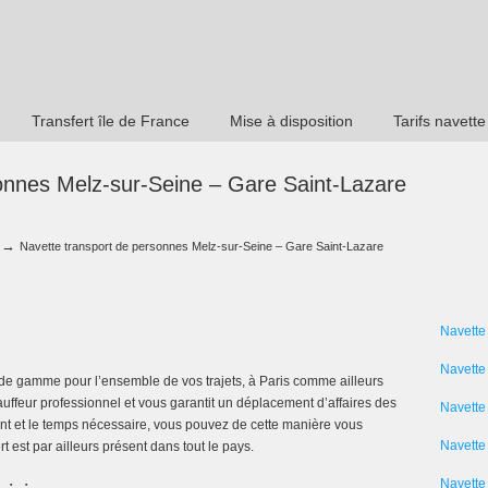
Transfert île de France
Mise à disposition
Tarifs navette
onnes Melz-sur-Seine – Gare Saint-Lazare
→
Navette transport de personnes Melz-sur-Seine – Gare Saint-Lazare
Navette
Navette
de gamme pour l’ensemble de vos trajets, à Paris comme ailleurs
ffeur professionnel et vous garantit un déplacement d’affaires des
Navette
nt et le temps nécessaire, vous pouvez de cette manière vous
Navette 
t est par ailleurs présent dans tout le pays.
Navette