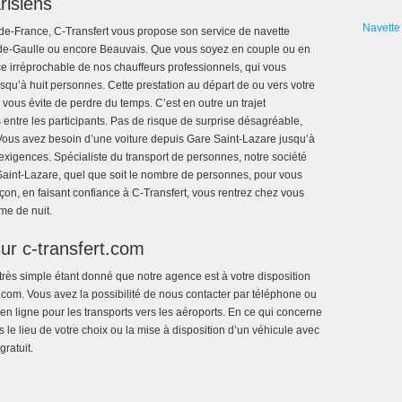
risiens
Navette 
-de-France, C-Transfert vous propose son service de navette
s-de-Gaulle ou encore Beauvais. Que vous soyez en couple ou en
ice irréprochable de nos chauffeurs professionnels, qui vous
qu’à huit personnes. Cette prestation au départ de ou vers votre
 vous évite de perdre du temps. C’est en outre un trajet
entre les participants. Pas de risque de surprise désagréable,
Vous avez besoin d’une voiture depuis Gare Saint-Lazare jusqu’à
exigences. Spécialiste du transport de personnes, notre société
 Saint-Lazare, quel que soit le nombre de personnes, pour vous
on, en faisant confiance à C-Transfert, vous rentrez chez vous
me de nuit.
ur c-transfert.com
rès simple étant donné que notre agence est à votre disposition
ert.com. Vous avez la possibilité de nous contacter par téléphone ou
en ligne pour les transports vers les aéroports. En ce qui concerne
 le lieu de votre choix ou la mise à disposition d’un véhicule avec
ratuit.