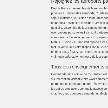
Rejoignez les aéroports pa
Depuis Paris et l’ensemble de la région Ile
privative au départ des aéroports, Charle
séjour d’affaires, vous êtes assuré du serv
amènent à destination dans des navettes jus
domicile, disponible de jour comme de nuit,
économique puisque les frais sont partagés 
vous savez à l’avance ce que vous payez. 
Melz-sur-Seine ? C-Transfert répond à vos 
met un véhicule à votre disposition à Gare
amener jusqu’à Melz-sur-Seine. De cette faç
vraiment confortablement et ce de jour com
Tous les renseignements s
Commander une voiture de C-Transfert est t
sur internet en visitant le site www.c-tranf
de remplir un formulaire de pré-réservation 
les autres prestations comme la navette vers
chauffeur, vous pouvez demander un devis g