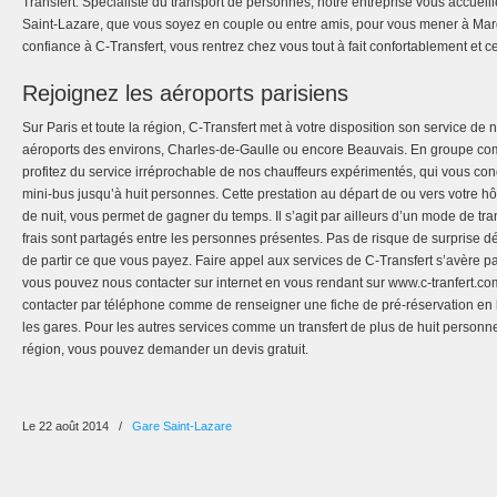
Transfert. Spécialiste du transport de personnes, notre entreprise vous accueille
Saint-Lazare, que vous soyez en couple ou entre amis, pour vous mener à Marge
confiance à C-Transfert, vous rentrez chez vous tout à fait confortablement et 
Rejoignez les aéroports parisiens
Sur Paris et toute la région, C-Transfert met à votre disposition son service de 
aéroports des environs, Charles-de-Gaulle ou encore Beauvais. En groupe co
profitez du service irréprochable de nos chauffeurs expérimentés, qui vous co
mini-bus jusqu’à huit personnes. Cette prestation au départ de ou vers votre h
de nuit, vous permet de gagner du temps. Il s’agit par ailleurs d’un mode de tr
frais sont partagés entre les personnes présentes. Pas de risque de surprise 
de partir ce que vous payez. Faire appel aux services de C-Transfert s’avère pa
vous pouvez nous contacter sur internet en vous rendant sur www.c-tranfert.com.
contacter par téléphone comme de renseigner une fiche de pré-réservation en l
les gares. Pour les autres services comme un transfert de plus de huit perso
région, vous pouvez demander un devis gratuit.
Le 22 août 2014
/
Gare Saint-Lazare