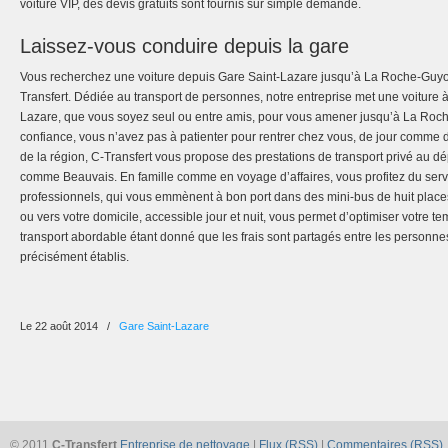
voiture VIP, des devis gratuits sont fournis sur simple demande.
Laissez-vous conduire depuis la gare
Vous recherchez une voiture depuis Gare Saint-Lazare jusqu’à La Roche-Guyo
Transfert. Dédiée au transport de personnes, notre entreprise met une voiture à
Lazare, que vous soyez seul ou entre amis, pour vous amener jusqu’à La Roch
confiance, vous n’avez pas à patienter pour rentrer chez vous, de jour comme d
de la région, C-Transfert vous propose des prestations de transport privé au d
comme Beauvais. En famille comme en voyage d’affaires, vous profitez du ser
professionnels, qui vous emmènent à bon port dans des mini-bus de huit places
ou vers votre domicile, accessible jour et nuit, vous permet d’optimiser votre t
transport abordable étant donné que les frais sont partagés entre les personnes
précisément établis.
Le 22 août 2014
/
Gare Saint-Lazare
© 2011
C-Transfert
Entreprise de nettoyage
|
Flux (RSS)
|
Commentaires (RSS)