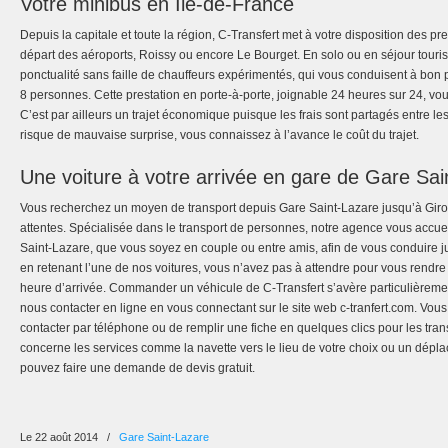
Votre minibus en Ile-de-France
Depuis la capitale et toute la région, C-Transfert met à votre disposition des pr
départ des aéroports, Roissy ou encore Le Bourget. En solo ou en séjour tourist
ponctualité sans faille de chauffeurs expérimentés, qui vous conduisent à bon 
8 personnes. Cette prestation en porte-à-porte, joignable 24 heures sur 24, vo
C’est par ailleurs un trajet économique puisque les frais sont partagés entre 
risque de mauvaise surprise, vous connaissez à l’avance le coût du trajet.
Une voiture à votre arrivée en gare de Gare Sai
Vous recherchez un moyen de transport depuis Gare Saint-Lazare jusqu’à Giron
attentes. Spécialisée dans le transport de personnes, notre agence vous accueil
Saint-Lazare, que vous soyez en couple ou entre amis, afin de vous conduire jus
en retenant l’une de nos voitures, vous n’avez pas à attendre pour vous rendre 
heure d’arrivée. Commander un véhicule de C-Transfert s’avère particulièreme
nous contacter en ligne en vous connectant sur le site web c-tranfert.com. Vous
contacter par téléphone ou de remplir une fiche en quelques clics pour les trans
concerne les services comme la navette vers le lieu de votre choix ou un dépl
pouvez faire une demande de devis gratuit.
Le 22 août 2014
/
Gare Saint-Lazare