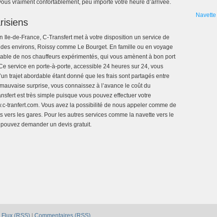
vous vraiment confortablement, peu importe votre heure d’arrivée.
Navette 
risiens
n Ile-de-France, C-Transfert met à votre disposition un service de
ts des environs, Roissy comme Le Bourget. En famille ou en voyage
ochable de nos chauffeurs expérimentés, qui vous amènent à bon port
Ce service en porte-à-porte, accessible 24 heures sur 24, vous
d’un trajet abordable étant donné que les frais sont partagés entre
mauvaise surprise, vous connaissez à l’avance le coût du
ansfert est très simple puisque vous pouvez effectuer votre
w.c-tranfert.com. Vous avez la possibilité de nous appeler comme de
ts vers les gares. Pour les autres services comme la navette vers le
s pouvez demander un devis gratuit.
|
Flux (RSS)
|
Commentaires (RSS)