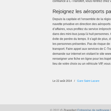
confiance à C-Transfert, vous rentrez chez 
Rejoignez les aéroports pa
Depuis la capitale et l’ensemble de la régio
navette privative en direction des aéropor
d’affaires, vous profitez du service irrépr
dans des mini-bus jusqu’à huit personnes. 
évite de perdre du temps. Il s’agit de plus, 
les personnes présentes. Pas de risque de 
transport. Faire appel aux services de C-Tr
demande sur internet en visitant le site ww
renseigner une fiche en ligne pour les traje
lieu de votre choix ou un véhicule VIP, vou
Le 22 août 2014
/
Gare Saint-Lazare
© 2011
C-Transfert
Entreprise de nettoyage