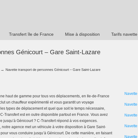
Transfert île de France
Mise à disposition
Tarifs navette
onnes Génicourt – Gare Saint-Lazare
→
Navette transport de personnes Génicourt – Gare Saint-Lazare
Navette
rline haut de gamme pour tous vos déplacements, en Ile-de-France
clut un chauffeur expérimenté et vous garantit un voyage
Navette
s les types de déplacement et quel que soit le temps nécessaire,
 C-Transfert est en outre disponible partout en France. Vous avez
Navette
e jusqu’à Génicourt ? C-Transfert répond à vos exigences.
Navette 
 notre agence met un véhicule à votre disposition à Gare Saint-
 pour vous conduire jusqu’à Génicourt. De cette manière, en faisant
Navette