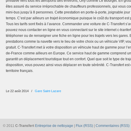
privative vers tous les aéroports des environs, Orly comme Le Bourget. En grou
êtes assuré du service irréprochable de chauffeurs professionnels, qui vous c
mini-bus jusqu’à 8 personnes. Cette prestation en porte-à-porte, joignable jour 
temps. C’est par ailleurs un trajet économique puisque le coût du transport est
Tous les tarifs sont fixés à l’avance. Commander une voiture de C-Transfert s’a
pouvez nous contacter en ligne en vous connectant sur le site internet c-tranfert
téléphoner ou de renseigner une fiche en ligne pour les trajets vers les gares.
prestations comme la navette vers le lieu de votre choix ou un véhicule VIP, 
gratuit. C-Transfert met à votre disposition un véhicule haut de gamme pour l’en
de-France comme ailleurs en Europe. Ce service haut de gamme comprend un 
garantit un déplacement touristique tout en confort. Quel que soit le type de tra
disposition, vous pouvez ainsi vous déplacer en toute sérénité. C-Transfert est
territoire français.
Le 22 août 2014
/
Gare Saint-Lazare
© 2011
C-Transfert
Entreprise de nettoyage
|
Flux (RSS)
|
Commentaires (RSS)