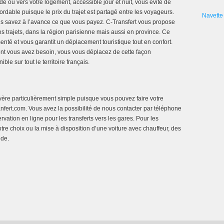
e ou vers votre logement, accessible jour et nuit, vous évite de
ordable puisque le prix du trajet est partagé entre les voyageurs.
Navette 
us savez à l’avance ce que vous payez. C-Transfert vous propose
 trajets, dans la région parisienne mais aussi en province. Ce
té et vous garantit un déplacement touristique tout en confort.
 dont vous avez besoin, vous vous déplacez de cette façon
le sur tout le territoire français.
vère particulièrement simple puisque vous pouvez faire votre
nfert.com. Vous avez la possibilité de nous contacter par téléphone
vation en ligne pour les transferts vers les gares. Pour les
tre choix ou la mise à disposition d’une voiture avec chauffeur, des
nde.