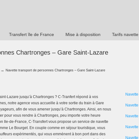
Transfert île de France
Mise à disposition
Tarifs navette
onnes Chartronges – Gare Saint-Lazare
→
Navette transport de personnes Chartronges – Gare Saint-Lazare
Navette
aint-Lazare jusqu’à Chartronges ? C-Tranfert répond à vos
nes, notre agence vous accueille à votre sortie du train à Gare
Navette
oyageurs, afin de vous amener jusqu’à Chartronges. Ainsi, en nous
nter pour vous rendre à Chartronges, peu importe votre heure
Navette
gion Ile-de-France, C-Transfert vous propose un service de navette
Navette 
 comme Le Bourget. En couple comme en séjour touristique, vous
hauffeurs expérimentés, qui vous emmènent à bon port dans des
Navette