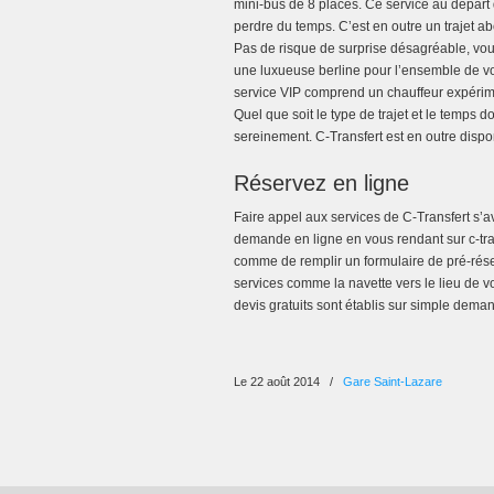
mini-bus de 8 places. Ce service au départ d
perdre du temps. C’est en outre un trajet ab
Pas de risque de surprise désagréable, vo
une luxueuse berline pour l’ensemble de vos
service VIP comprend un chauffeur expérimen
Quel que soit le type de trajet et le temps
sereinement. C-Transfert est en outre disponib
Réservez en ligne
Faire appel aux services de C-Transfert s’a
demande en ligne en vous rendant sur c-tra
comme de remplir un formulaire de pré-réser
services comme la navette vers le lieu de vo
devis gratuits sont établis sur simple dema
Le 22 août 2014
/
Gare Saint-Lazare