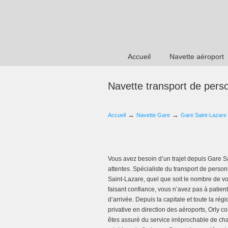
Accueil
Navette aéroport
Navette transport de pers
→
→
Accueil
Navette Gare
Gare Saint-Lazare
Vous avez besoin d’un trajet depuis Gare S
attentes. Spécialiste du transport de person
Saint-Lazare, quel que soit le nombre de v
faisant confiance, vous n’avez pas à patie
d’arrivée. Depuis la capitale et toute la ré
privative en direction des aéroports, Orly
êtes assuré du service irréprochable de c