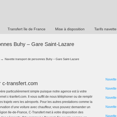
Transfert île de France
Mise à disposition
Tarifs navette
sonnes Buhy – Gare Saint-Lazare
→
Navette transport de personnes Buhy – Gare Saint-Lazare
Navette
r c-transfert.com
Navette
vère particulièrement simple puisque notre agence est à votre
nternet c-tranfert.com. Il vous suffit de nous téléphoner ou de remplir
Navette
es trajets vers les aéroports. Pour les autres prestations comme la
Navette 
éservation d’une voiture avec chauffeur, vous pouvez demander un
 région Ile-de-France, C-Transfert met à votre disposition des
Navette