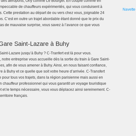
ion des aéroports, Orly comme Le Bourget. En couple comme en
e impeccable de chauffeurs expérimentés, qui vous conduisent à
Navette 
s. Cette prestation au départ de ou vers chez vous, joignable 24
s. C’est en outre un trajet abordable étant donné que le prix du
 Pas de mauvaise surprise, vous savez à l’avance ce que vous
 Gare Saint-Lazare à Buhy
int-Lazare jusqu’à Buhy ? C-Tranfert est là pour vous.
notre entreprise vous accueille dès la sortie du train à Gare Saint-
s, afin de vous amener à Buhy. Ainsi, en nous faisant confiance,
e à Buhy et ce quelle que soit votre heure d’arrivée. C-Transfert
e pour tous vos trajets, dans la région parisienne mais aussi en
 chauffeur professionnel qui vous garantit un voyage touristique
ajet et le temps nécessaire, vous vous déplacez ainsi sereinement. C-
erritoire français.