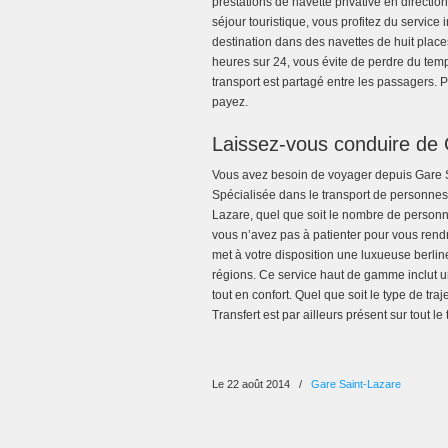
prestations de navette privative en direct
séjour touristique, vous profitez du servic
destination dans des navettes de huit place
heures sur 24, vous évite de perdre du temp
transport est partagé entre les passagers.
payez.
Laissez-vous conduire de
Vous avez besoin de voyager depuis Gare Sa
Spécialisée dans le transport de personnes, 
Lazare, quel que soit le nombre de personne
vous n’avez pas à patienter pour vous rendr
met à votre disposition une luxueuse berlin
régions. Ce service haut de gamme inclut un
tout en confort. Quel que soit le type de tr
Transfert est par ailleurs présent sur tout le t
Le 22 août 2014
/
Gare Saint-Lazare