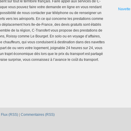
sent sur tout le territoire français. Faire appel aux services de C-
puisque vous pouvez faire votre demande en ligne en vous rendant
Navette 
a possibilité de nous contacter par téléphone ou de renseigner un
ferts vers les aéroports. En ce qui concerne les prestations comme
n déplacement hors Ile-de-France, des devis gratuits sont établis
semble de la région, C-Transfert vous propose des prestations de
rons, Roissy comme Le Bourget. En solo ou en voyage d’affaires,
de chauffeurs, qui vous conduisent à destination dans des navettes
part de ou vers votre logement, joignable 24 heures sur 24, vous
n trajet économique dès lors que le prix du transport est partagé
ise surprise, vous connaissez à l’avance le coût du transport.
|
Flux (RSS)
|
Commentaires (RSS)