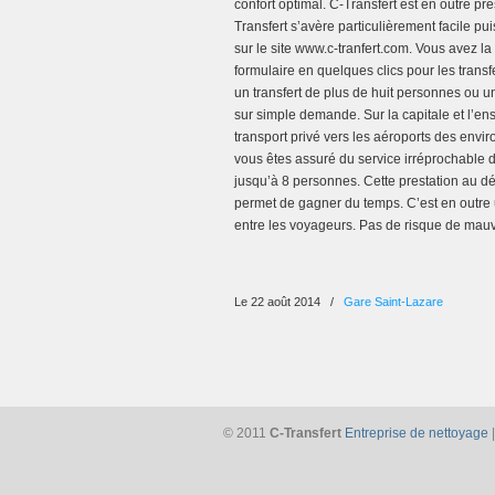
confort optimal. C-Transfert est en outre pré
Transfert s’avère particulièrement facile 
sur le site www.c-tranfert.com. Vous avez l
formulaire en quelques clics pour les trans
un transfert de plus de huit personnes ou u
sur simple demande. Sur la capitale et l’en
transport privé vers les aéroports des envi
vous êtes assuré du service irréprochable 
jusqu’à 8 personnes. Cette prestation au dé
permet de gagner du temps. C’est en outre u
entre les voyageurs. Pas de risque de mauva
Le 22 août 2014
/
Gare Saint-Lazare
© 2011
C-Transfert
Entreprise de nettoyage