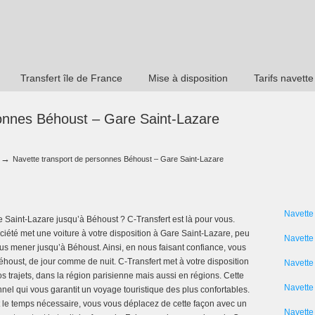
Transfert île de France
Mise à disposition
Tarifs navette
sonnes Béhoust – Gare Saint-Lazare
→
Navette transport de personnes Béhoust – Gare Saint-Lazare
Navette
 Saint-Lazare jusqu’à Béhoust ? C-Transfert est là pour vous.
iété met une voiture à votre disposition à Gare Saint-Lazare, peu
Navette
us mener jusqu’à Béhoust. Ainsi, en nous faisant confiance, vous
houst, de jour comme de nuit. C-Transfert met à votre disposition
Navette
 trajets, dans la région parisienne mais aussi en régions. Cette
Navette 
nnel qui vous garantit un voyage touristique des plus confortables.
oit le temps nécessaire, vous vous déplacez de cette façon avec un
Navette