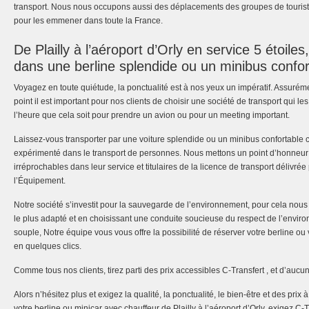
transport. Nous nous occupons aussi des déplacements des groupes de touriste
pour les emmener dans toute la France.
De Plailly à l’aéroport d’Orly en service 5 étoil
dans une berline splendide ou un minibus confor
Voyagez en toute quiétude, la ponctualité est à nos yeux un impératif. Assuré
point il est important pour nos clients de choisir une société de transport qui l
l’heure que cela soit pour prendre un avion ou pour un meeting important.
Laissez-vous transporter par une voiture splendide ou un minibus confortable 
expérimenté dans le transport de personnes. Nous mettons un point d’honneur 
irréprochables dans leur service et titulaires de la licence de transport délivré
l’Équipement.
Notre société s’investit pour la sauvegarde de l’environnement, pour cela nous
le plus adapté et en choisissant une conduite soucieuse du respect de l’envir
souple, Notre équipe vous vous offre la possibilité de réserver votre berline ou 
en quelques clics.
Comme tous nos clients, tirez parti des prix accessibles C-Transfert , et d’aucu
Alors n’hésitez plus et exigez la qualité, la ponctualité, le bien-être et des prix 
votre berline ou minicar avec chauffeur de Plailly à l’aéroport d’Orly, exigez C-T