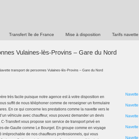
Transfert île de France
Mise à disposition
Tarifs navette
onnes Vulaines-lès-Provins – Gare du Nord
Navette transport de personnes Vulaines-lès-Provins – Gare du Nord
Navette
ère très facile puisque notre agence est à votre disposition en
l vous suffit de nous téléphoner comme de renseigner un formulaire
Navette
gares. En ce qui concerne les prestations comme la navette vers le
on d’un véhicule avec chauffeur, vous pouvez demander un devis
Navette
n, C-Transfert vous propose son service de transport privé en
Navette 
arles-de-Gaulle comme Le Bourget. En groupe comme en voyage
té irréprochable de nos chauffeurs professionnels, qui vous
Navette