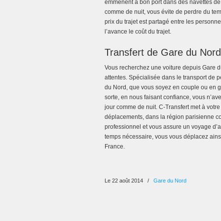
emmènent à bon port dans des navettes de 8
comme de nuit, vous évite de perdre du te
prix du trajet est partagé entre les person
l’avance le coût du trajet.
Transfert de Gare du Nord
Vous recherchez une voiture depuis Gare d
attentes. Spécialisée dans le transport de p
du Nord, que vous soyez en couple ou en gr
sorte, en nous faisant confiance, vous n’av
jour comme de nuit. C-Transfert met à votr
déplacements, dans la région parisienne c
professionnel et vous assure un voyage d’af
temps nécessaire, vous vous déplacez ainsi 
France.
Le 22 août 2014
/
Gare du Nord