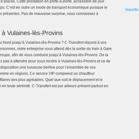
 places. Cette prestation en porte-à-porte, accessible de jour
mps. C’est en outre un mode de transport économique puisque le
Navette 
nes présentes. Pas de mauvaise surprise, vous connaissez à
 à Vulaines-lès-Provins
u Nord jusqu’à Vulaines-lès-Provins ? C-Transfert répond à vos
ersonnes, notre entreprise vous attend dès la sortie du train à Gare
oupe, afin de vous conduire jusqu’à Vulaines-lès-Provins. De la
ez pas à attendre pour vous rendre à Vulaines-lès-Provins et ce de
e disposition une luxueuse berline pour l’ensemble de vos
omme en régions. Ce service VIP comprend un chauffeur
faires des plus agréables. Quel que soit le déplacement et le
en toute sérénité. C-Transfert est par ailleurs présent partout en