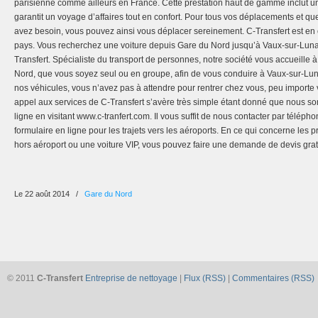
parisienne comme ailleurs en France. Cette prestation haut de gamme inclut u
garantit un voyage d’affaires tout en confort. Pour tous vos déplacements et qu
avez besoin, vous pouvez ainsi vous déplacer sereinement. C-Transfert est en o
pays. Vous recherchez une voiture depuis Gare du Nord jusqu’à Vaux-sur-Luna
Transfert. Spécialiste du transport de personnes, notre société vous accueille à 
Nord, que vous soyez seul ou en groupe, afin de vous conduire à Vaux-sur-Lunai
nos véhicules, vous n’avez pas à attendre pour rentrer chez vous, peu importe v
appel aux services de C-Transfert s’avère très simple étant donné que nous so
ligne en visitant www.c-tranfert.com. Il vous suffit de nous contacter par télé
formulaire en ligne pour les trajets vers les aéroports. En ce qui concerne les 
hors aéroport ou une voiture VIP, vous pouvez faire une demande de devis gratu
Le 22 août 2014
/
Gare du Nord
© 2011
C-Transfert
Entreprise de nettoyage
|
Flux (RSS)
|
Commentaires (RSS)