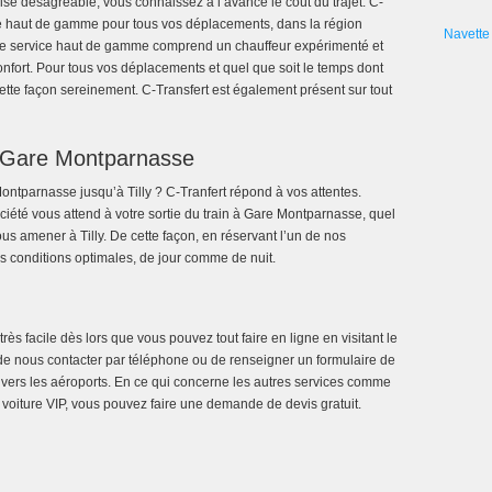
ise désagréable, vous connaissez à l’avance le coût du trajet. C-
ine haut de gamme pour tous vos déplacements, dans la région
Navette 
 Ce service haut de gamme comprend un chauffeur expérimenté et
confort. Pour tous vos déplacements et quel que soit le temps dont
tte façon sereinement. C-Transfert est également présent sur tout
à Gare Montparnasse
ntparnasse jusqu’à Tilly ? C-Tranfert répond à vos attentes.
iété vous attend à votre sortie du train à Gare Montparnasse, quel
us amener à Tilly. De cette façon, en réservant l’un de nos
s conditions optimales, de jour comme de nuit.
rès facile dès lors que vous pouvez tout faire en ligne en visitant le
té de nous contacter par téléphone ou de renseigner un formulaire de
s vers les aéroports. En ce qui concerne les autres services comme
e voiture VIP, vous pouvez faire une demande de devis gratuit.