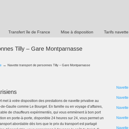
Transfert île de France
Mise à disposition
Tarifs navette
onnes Tilly – Gare Montparnasse
→
e
Navette transport de personnes Tilly – Gare Montparnasse
Navette
risiens
Navette
rt met à votre disposition des prestations de navette privative au
-de-Gaulle comme Le Bourget. En famille ou en voyage d’affaires,
Navette
chable de chauffeurs expérimentés, qui vous emmènent à bon port
Navette 
tion en porte-à-porte, disponible 24 heures sur 24, vous permet un
ansport abordable dès lors que le prix du transport est partagé
Navette