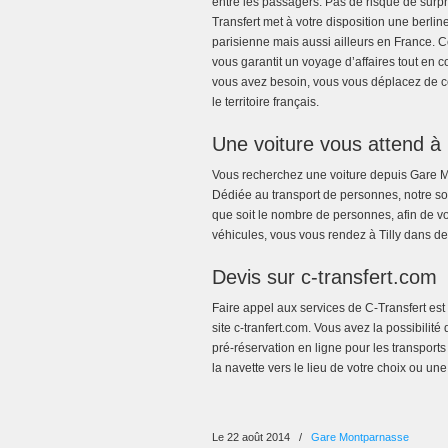
entre les passagers. Pas de risque de surpr
Transfert met à votre disposition une berl
parisienne mais aussi ailleurs en France.
vous garantit un voyage d’affaires tout en 
vous avez besoin, vous vous déplacez de ce
le territoire français.
Une voiture vous attend 
Vous recherchez une voiture depuis Gare Mo
Dédiée au transport de personnes, notre soc
que soit le nombre de personnes, afin de vo
véhicules, vous vous rendez à Tilly dans de
Devis sur c-transfert.com
Faire appel aux services de C-Transfert est t
site c-tranfert.com. Vous avez la possibili
pré-réservation en ligne pour les transport
la navette vers le lieu de votre choix ou un
Le 22 août 2014
/
Gare Montparnasse