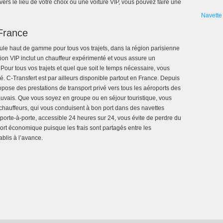
ers le lieu de votre choix ou une voiture VIP, vous pouvez faire une
Navette 
France
cule haut de gamme pour tous vos trajets, dans la région parisienne
tion VIP inclut un chauffeur expérimenté et vous assure un
Pour tous vos trajets et quel que soit le temps nécessaire, vous
é. C-Transfert est par ailleurs disponible partout en France. Depuis
ropose des prestations de transport privé vers tous les aéroports des
uvais. Que vous soyez en groupe ou en séjour touristique, vous
s chauffeurs, qui vous conduisent à bon port dans des navettes
 porte-à-porte, accessible 24 heures sur 24, vous évite de perdre du
ort économique puisque les frais sont partagés entre les
ablis à l’avance.