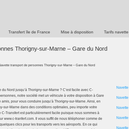
Transfert île de France
Mise à disposition
Tarifs navette
sonnes Thorigny-sur-Marne – Gare du Nord
Navette transport de personnes Thorigny-sur-Marne – Gare du Nord
Navette
 du Nord jusqu’à Thorigny-sur-Marne ? C’est facile avec C-
 personnes, notre société met un véhicule à votre disposition à Gare
Navette
e amis, pour vous conduire jusqu’à Thorigny-sur-Marne. Ainsi, en
gny-sur-Marne dans des conditions optimales, peu importe votre
Navette
e C-Transfert est particulièrement facile puisque nous sommes à
Navette 
sur www.c-tranfert.com. Il vous suffit de nous téléphoner comme de
quelques clics pour les transports vers les aéroports. En ce qui
Navette