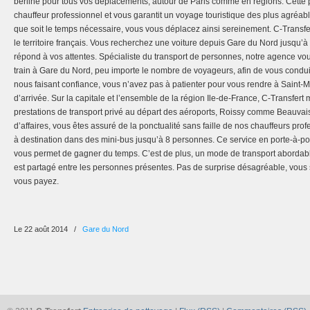
berline pour tous vos déplacements, autour de Paris comme en régions. Cette p
chauffeur professionnel et vous garantit un voyage touristique des plus agréable
que soit le temps nécessaire, vous vous déplacez ainsi sereinement. C-Transfert
le territoire français. Vous recherchez une voiture depuis Gare du Nord jusqu’à
répond à vos attentes. Spécialiste du transport de personnes, notre agence vous
train à Gare du Nord, peu importe le nombre de voyageurs, afin de vous conduir
nous faisant confiance, vous n’avez pas à patienter pour vous rendre à Saint-
d’arrivée. Sur la capitale et l’ensemble de la région Ile-de-France, C-Transfert 
prestations de transport privé au départ des aéroports, Roissy comme Beauvais
d’affaires, vous êtes assuré de la ponctualité sans faille de nos chauffeurs pro
à destination dans des mini-bus jusqu’à 8 personnes. Ce service en porte-à-por
vous permet de gagner du temps. C’est de plus, un mode de transport abordable
est partagé entre les personnes présentes. Pas de surprise désagréable, vous 
vous payez.
Le 22 août 2014
/
Gare du Nord