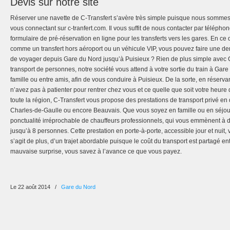
Devis sur notre site
Réserver une navette de C-Transfert s’avère très simple puisque nous sommes 
vous connectant sur c-tranfert.com. Il vous suffit de nous contacter par téléph
formulaire de pré-réservation en ligne pour les transferts vers les gares. En ce
comme un transfert hors aéroport ou un véhicule VIP, vous pouvez faire une de
de voyager depuis Gare du Nord jusqu’à Puisieux ? Rien de plus simple avec C
transport de personnes, notre société vous attend à votre sortie du train à Ga
famille ou entre amis, afin de vous conduire à Puisieux. De la sorte, en réserva
n’avez pas à patienter pour rentrer chez vous et ce quelle que soit votre heure d
toute la région, C-Transfert vous propose des prestations de transport privé en 
Charles-de-Gaulle ou encore Beauvais. Que vous soyez en famille ou en séjour d
ponctualité irréprochable de chauffeurs professionnels, qui vous emmènent à 
jusqu’à 8 personnes. Cette prestation en porte-à-porte, accessible jour et nuit,
s’agit de plus, d’un trajet abordable puisque le coût du transport est partagé e
mauvaise surprise, vous savez à l’avance ce que vous payez.
Le 22 août 2014
/
Gare du Nord