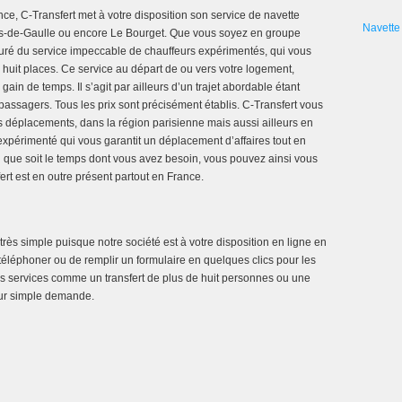
ance, C-Transfert met à votre disposition son service de navette
Navette 
les-de-Gaulle ou encore Le Bourget. Que vous soyez en groupe
uré du service impeccable de chauffeurs expérimentés, qui vous
uit places. Ce service au départ de ou vers votre logement,
ain de temps. Il s’agit par ailleurs d’un trajet abordable étant
 passagers. Tous les prix sont précisément établis. C-Transfert vous
 déplacements, dans la région parisienne mais aussi ailleurs en
expérimenté qui vous garantit un déplacement d’affaires tout en
l que soit le temps dont vous avez besoin, vous pouvez ainsi vous
rt est en outre présent partout en France.
très simple puisque notre société est à votre disposition en ligne en
us téléphoner ou de remplir un formulaire en quelques clics pour les
res services comme un transfert de plus de huit personnes ou une
 sur simple demande.