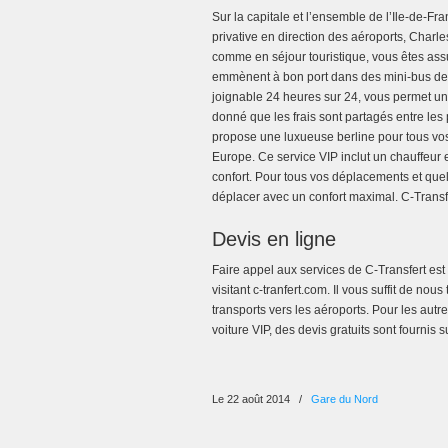
Sur la capitale et l’ensemble de l’Ile-de-Fr
privative en direction des aéroports, Char
comme en séjour touristique, vous êtes ass
emmènent à bon port dans des mini-bus de h
joignable 24 heures sur 24, vous permet un g
donné que les frais sont partagés entre les
propose une luxueuse berline pour tous vos
Europe. Ce service VIP inclut un chauffeur 
confort. Pour tous vos déplacements et que
déplacer avec un confort maximal. C-Transfe
Devis en ligne
Faire appel aux services de C-Transfert est 
visitant c-tranfert.com. Il vous suffit de no
transports vers les aéroports. Pour les aut
voiture VIP, des devis gratuits sont fournis
Le 22 août 2014
/
Gare du Nord