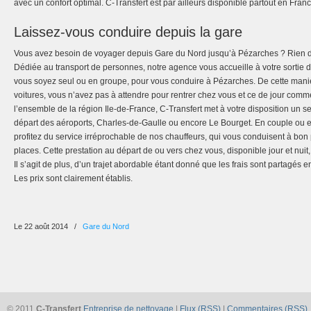
avec un confort optimal. C-Transfert est par ailleurs disponible partout en Franc
Laissez-vous conduire depuis la gare
Vous avez besoin de voyager depuis Gare du Nord jusqu’à Pézarches ? Rien de
Dédiée au transport de personnes, notre agence vous accueille à votre sortie d
vous soyez seul ou en groupe, pour vous conduire à Pézarches. De cette maniè
voitures, vous n’avez pas à attendre pour rentrer chez vous et ce de jour comme
l’ensemble de la région Ile-de-France, C-Transfert met à votre disposition un se
départ des aéroports, Charles-de-Gaulle ou encore Le Bourget. En couple ou en
profitez du service irréprochable de nos chauffeurs, qui vous conduisent à bon 
places. Cette prestation au départ de ou vers chez vous, disponible jour et nui
Il s’agit de plus, d’un trajet abordable étant donné que les frais sont partagés 
Les prix sont clairement établis.
Le 22 août 2014
/
Gare du Nord
© 2011
C-Transfert
Entreprise de nettoyage
|
Flux (RSS)
|
Commentaires (RSS)