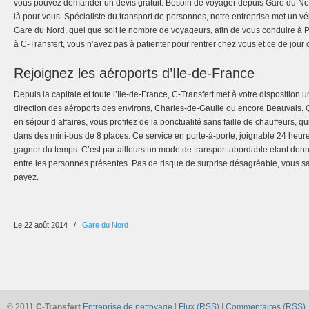
vous pouvez demander un devis gratuit. Besoin de voyager depuis Gare du Nord
là pour vous. Spécialiste du transport de personnes, notre entreprise met un véh
Gare du Nord, quel que soit le nombre de voyageurs, afin de vous conduire à Pa
à C-Transfert, vous n’avez pas à patienter pour rentrer chez vous et ce de jour
Rejoignez les aéroports d’Ile-de-France
Depuis la capitale et toute l’Ile-de-France, C-Transfert met à votre disposition u
direction des aéroports des environs, Charles-de-Gaulle ou encore Beauvais.
en séjour d’affaires, vous profitez de la ponctualité sans faille de chauffeurs, q
dans des mini-bus de 8 places. Ce service en porte-à-porte, joignable 24 heur
gagner du temps. C’est par ailleurs un mode de transport abordable étant donn
entre les personnes présentes. Pas de risque de surprise désagréable, vous sa
payez.
Le 22 août 2014
/
Gare du Nord
© 2011
C-Transfert
Entreprise de nettoyage
|
Flux (RSS)
|
Commentaires (RSS)