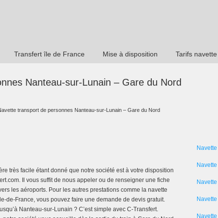
Transfert île de France
Mise à disposition
Tarifs navette
sonnes Nanteau-sur-Lunain – Gare du Nord
Navette transport de personnes Nanteau-sur-Lunain – Gare du Nord
Navette
Navette
 très facile étant donné que notre société est à votre disposition
anfert.com. Il vous suffit de nous appeler ou de renseigner une fiche
Navette
 vers les aéroports. Pour les autres prestations comme la navette
Navette 
s Ile-de-France, vous pouvez faire une demande de devis gratuit.
usqu’à Nanteau-sur-Lunain ? C’est simple avec C-Transfert.
Navette