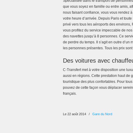
Spécialisée dans le transport de personnes,
que vous soyez en famille ou entre amis, a
nous faisant confiance, vous vous rendez à
votre heure d’arrivée. Depuis Paris et toute
privé vers tous les aéroports des environs
vous profitez du service impeccable de nos
des navettes jusqu’à 8 personnes. Ce servic
de perdre du temps. Il s’agit en outre d’un
les personnes présentes. Tous les prix sont
Des voitures avec chauffe
C-Transfert met à votre disposition une lux
aussi en régions. Cette prestation haut de
touristique des plus confortables. Pour tous
pouvez de cette façon vous déplacer sereine
français.
Le 22 août 2014
/
Gare du Nord