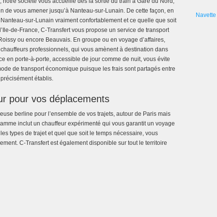
 notre société vous accueille dès la sortie du train à Gare du Nord,
fin de vous amener jusqu’à Nanteau-sur-Lunain. De cette façon, en
Navette 
 Nanteau-sur-Lunain vraiment confortablement et ce quelle que soit
 l’Ile-de-France, C-Transfert vous propose un service de transport
, Roissy ou encore Beauvais. En groupe ou en voyage d’affaires,
 chauffeurs professionnels, qui vous amènent à destination dans
e en porte-à-porte, accessible de jour comme de nuit, vous évite
 mode de transport économique puisque les frais sont partagés entre
 précisément établis.
ur pour vos déplacements
ueuse berline pour l’ensemble de vos trajets, autour de Paris mais
 gamme inclut un chauffeur expérimenté qui vous garantit un voyage
 les types de trajet et quel que soit le temps nécessaire, vous
ment. C-Transfert est également disponible sur tout le territoire