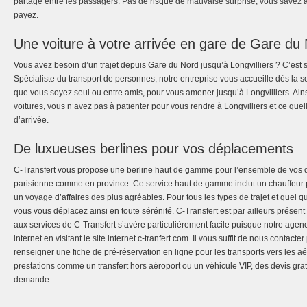
partagé entre les passagers. Pas de risque de mauvaise surprise, vous savez a
payez.
Une voiture à votre arrivée en gare de Gare du
Vous avez besoin d’un trajet depuis Gare du Nord jusqu’à Longvilliers ? C’est 
Spécialiste du transport de personnes, notre entreprise vous accueille dès la so
que vous soyez seul ou entre amis, pour vous amener jusqu’à Longvilliers. Ains
voitures, vous n’avez pas à patienter pour vous rendre à Longvilliers et ce quel
d’arrivée.
De luxueuses berlines pour vos déplacements
C-Transfert vous propose une berline haut de gamme pour l’ensemble de vos 
parisienne comme en province. Ce service haut de gamme inclut un chauffeur p
un voyage d’affaires des plus agréables. Pour tous les types de trajet et quel q
vous vous déplacez ainsi en toute sérénité. C-Transfert est par ailleurs présent
aux services de C-Transfert s’avère particulièrement facile puisque notre agenc
internet en visitant le site internet c-tranfert.com. Il vous suffit de nous conta
renseigner une fiche de pré-réservation en ligne pour les transports vers les aé
prestations comme un transfert hors aéroport ou un véhicule VIP, des devis gratu
demande.