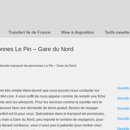
Transfert île de France
Mise à disposition
Tarifs navette
onnes Le Pin – Gare du Nord
Navette transport de personnes Le Pin – Gare du Nord
Navette
re très simple étant donné que vous pouvez nous contacter sur
ranfert.com. Il vous suffit de nous appeler comme de remplir une fiche
Navette
rts vers les aéroports. Pour les services comme la navette vers le
s pouvez faire une demande de devis gratuit. Besoin de voyager
Navette
fert est là pour vous. Spécialisée dans le transport de personnes,
Navette 
 du train à Gare du Nord, peu importe le nombre de voyageurs, pour
s faisant confiance, vous n’avez pas à patienter pour rentrer chez
Navette