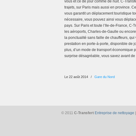
vous et ce de jour comme de nuit. C-Transfe
trajets, sur Paris mais aussi en province.
vous garantit un déplacement touristique tout
nécessaire, vous pouvez ainsi vous déplacer
pays. Sur Paris et toute l’Ile-de-France, C-
les aéroports, Charles-de-Gaulle ou encore
la ponctualité sans faille de chauffeurs, q
prestation en porte-à-porte, disponible de 
plus, d’un mode de transport économique pu
surprise désagréable, vous savez avant de 
Le 22 août 2014
/
Gare du Nord
© 2011
C-Transfert
Entreprise de nettoyage