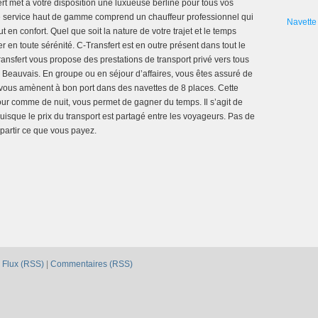
rt met à votre disposition une luxueuse berline pour tous vos
 Ce service haut de gamme comprend un chauffeur professionnel qui
Navette 
 en confort. Quel que soit la nature de votre trajet et le temps
 en toute sérénité. C-Transfert est en outre présent dans tout le
Transfert vous propose des prestations de transport privé vers tous
 Beauvais. En groupe ou en séjour d’affaires, vous êtes assuré de
ui vous amènent à bon port dans des navettes de 8 places. Cette
jour comme de nuit, vous permet de gagner du temps. Il s’agit de
isque le prix du transport est partagé entre les voyageurs. Pas de
partir ce que vous payez.
|
Flux (RSS)
|
Commentaires (RSS)