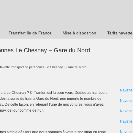
Transfert île de France
Mise à disposition
Tarifs navette
sonnes Le Chesnay – Gare du Nord
Navette transport de personnes Le Chesnay – Gare du Nord
Navette
qu’à Le Chesnay ? C-Tranfert est là pour vous. Dédiée au transport
dès la sortie du train à Gare du Nord, peu importe le nombre de
Navette
. De cette façon, en retenant l’une de nos voitures, vous n’avez
nay, de jour comme de nuit.
Navette
Navette 
Navette
 très simple dès lors que nous sommes à votre disposition en ligne