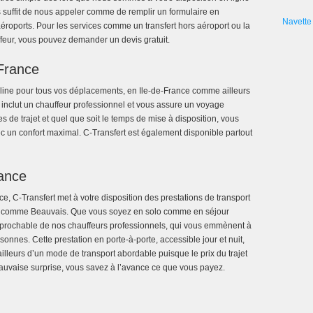
ous suffit de nous appeler comme de remplir un formulaire en
Navette 
aéroports. Pour les services comme un transfert hors aéroport ou la
ffeur, vous pouvez demander un devis gratuit.
France
line pour tous vos déplacements, en Ile-de-France comme ailleurs
inclut un chauffeur professionnel et vous assure un voyage
pes de trajet et quel que soit le temps de mise à disposition, vous
 un confort maximal. C-Transfert est également disponible partout
rance
nce, C-Transfert met à votre disposition des prestations de transport
le comme Beauvais. Que vous soyez en solo comme en séjour
rréprochable de nos chauffeurs professionnels, qui vous emmènent à
onnes. Cette prestation en porte-à-porte, accessible jour et nuit,
 ailleurs d’un mode de transport abordable puisque le prix du trajet
mauvaise surprise, vous savez à l’avance ce que vous payez.