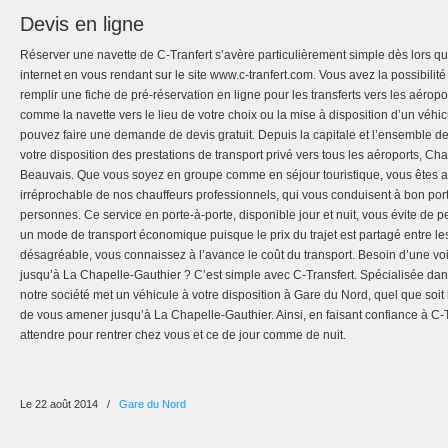
Devis en ligne
Réserver une navette de C-Tranfert s’avère particulièrement simple dès lors qu
internet en vous rendant sur le site www.c-tranfert.com. Vous avez la possibil
remplir une fiche de pré-réservation en ligne pour les transferts vers les aéropo
comme la navette vers le lieu de votre choix ou la mise à disposition d’un véhi
pouvez faire une demande de devis gratuit. Depuis la capitale et l’ensemble de
votre disposition des prestations de transport privé vers tous les aéroports, 
Beauvais. Que vous soyez en groupe comme en séjour touristique, vous êtes as
irréprochable de nos chauffeurs professionnels, qui vous conduisent à bon port
personnes. Ce service en porte-à-porte, disponible jour et nuit, vous évite de p
un mode de transport économique puisque le prix du trajet est partagé entre l
désagréable, vous connaissez à l’avance le coût du transport. Besoin d’une v
jusqu’à La Chapelle-Gauthier ? C’est simple avec C-Transfert. Spécialisée dan
notre société met un véhicule à votre disposition à Gare du Nord, quel que soit
de vous amener jusqu’à La Chapelle-Gauthier. Ainsi, en faisant confiance à C-T
attendre pour rentrer chez vous et ce de jour comme de nuit.
Le 22 août 2014
/
Gare du Nord