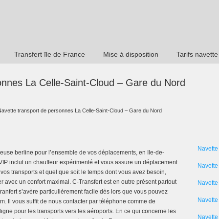
Transfert île de France
Mise à disposition
Tarifs navette
onnes La Celle-Saint-Cloud – Gare du Nord
Navette transport de personnes La Celle-Saint-Cloud – Gare du Nord
Navette
xueuse berline pour l’ensemble de vos déplacements, en Ile-de-
VIP inclut un chauffeur expérimenté et vous assure un déplacement
Navette
 vos transports et quel que soit le temps dont vous avez besoin,
 avec un confort maximal. C-Transfert est en outre présent partout
Navette
nfert s’avère particulièrement facile dès lors que vous pouvez
Navette 
t.com. Il vous suffit de nous contacter par téléphone comme de
ligne pour les transports vers les aéroports. En ce qui concerne les
Navette