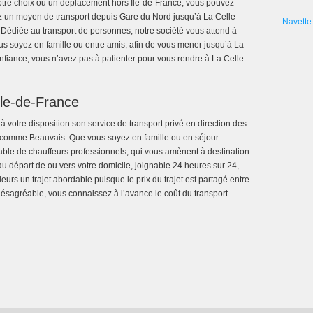
votre choix ou un déplacement hors Ile-de-France, vous pouvez
z un moyen de transport depuis Gare du Nord jusqu’à La Celle-
Navette 
. Dédiée au transport de personnes, notre société vous attend à
ous soyez en famille ou entre amis, afin de vous mener jusqu’à La
onfiance, vous n’avez pas à patienter pour vous rendre à La Celle-
Ile-de-France
 à votre disposition son service de transport privé en direction des
 comme Beauvais. Que vous soyez en famille ou en séjour
cable de chauffeurs professionnels, qui vous amènent à destination
u départ de ou vers votre domicile, joignable 24 heures sur 24,
leurs un trajet abordable puisque le prix du trajet est partagé entre
 désagréable, vous connaissez à l’avance le coût du transport.