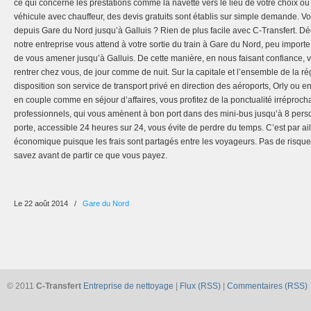
ce qui concerne les prestations comme la navette vers le lieu de votre choix ou 
véhicule avec chauffeur, des devis gratuits sont établis sur simple demande. V
depuis Gare du Nord jusqu’à Galluis ? Rien de plus facile avec C-Transfert. D
notre entreprise vous attend à votre sortie du train à Gare du Nord, peu import
de vous amener jusqu’à Galluis. De cette manière, en nous faisant confiance, 
rentrer chez vous, de jour comme de nuit. Sur la capitale et l’ensemble de la ré
disposition son service de transport privé en direction des aéroports, Orly ou
en couple comme en séjour d’affaires, vous profitez de la ponctualité irréproc
professionnels, qui vous amènent à bon port dans des mini-bus jusqu’à 8 pers
porte, accessible 24 heures sur 24, vous évite de perdre du temps. C’est par ai
économique puisque les frais sont partagés entre les voyageurs. Pas de risqu
savez avant de partir ce que vous payez.
Le 22 août 2014
/
Gare du Nord
© 2011
C-Transfert
Entreprise de nettoyage
|
Flux (RSS)
|
Commentaires (RSS)