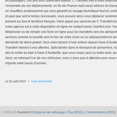
les passagers. Les prix sont clairement établis. C-Transfert met à votre disposi
l’ensemble de vos déplacements, en Ile-de-France mais aussi ailleurs en Europe
un chauffeur professionnel qui vous garantit un voyage touristique tout en con
et quel que soit le temps nécessaire, vous pouvez ainsi vous déplacer sereineme
présent sur tout le territoire français. Faire appel aux services de C-Transfert e
notre agence est à votre disposition en ligne en visitant www.c-tranfert.com. Vo
téléphoner ou de remplir une fiche en ligne pour les transferts vers les aéropor
services comme la navette vers le lieu de votre choix ou un déplacement en pr
demande de devis gratuit. Vous avez besoin d’une voiture depuis Gare d’Auster
Transfert répond à vos attentes. Spécialisée dans le transport de personnes, no
dès la sortie du train à Gare d’Austerlitz, que vous soyez seul ou entre amis, 
Ainsi, en retenant l’un de nos véhicules, vous n’avez pas à attendre pour vous
importe votre heure d’arrivée.
Le 22 août 2014
/
Gare d'Austerlitz
© 2011
C-Transfert
Entreprise de nettoyage
|
Flux (RSS)
|
Commentaires (RSS)