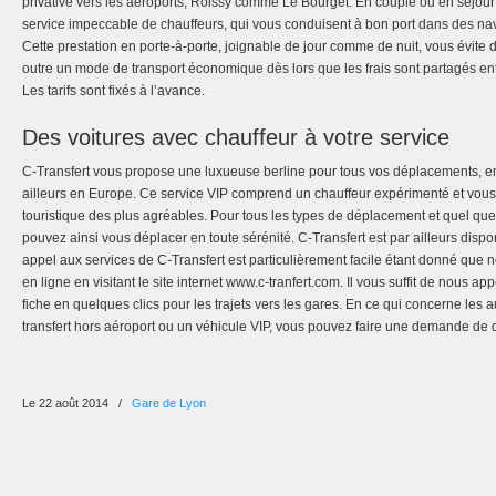
privative vers les aéroports, Roissy comme Le Bourget. En couple ou en séjour d
service impeccable de chauffeurs, qui vous conduisent à bon port dans des nav
Cette prestation en porte-à-porte, joignable de jour comme de nuit, vous évite 
outre un mode de transport économique dès lors que les frais sont partagés en
Les tarifs sont fixés à l’avance.
Des voitures avec chauffeur à votre service
C-Transfert vous propose une luxueuse berline pour tous vos déplacements, e
ailleurs en Europe. Ce service VIP comprend un chauffeur expérimenté et vous
touristique des plus agréables. Pour tous les types de déplacement et quel que
pouvez ainsi vous déplacer en toute sérénité. C-Transfert est par ailleurs dispo
appel aux services de C-Transfert est particulièrement facile étant donné que 
en ligne en visitant le site internet www.c-tranfert.com. Il vous suffit de nous 
fiche en quelques clics pour les trajets vers les gares. En ce qui concerne les
transfert hors aéroport ou un véhicule VIP, vous pouvez faire une demande de de
Le 22 août 2014
/
Gare de Lyon