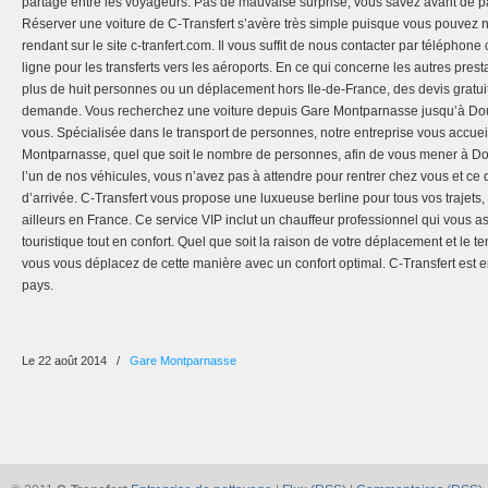
partagé entre les voyageurs. Pas de mauvaise surprise, vous savez avant de pa
Réserver une voiture de C-Transfert s’avère très simple puisque vous pouvez 
rendant sur le site c-tranfert.com. Il vous suffit de nous contacter par télépho
ligne pour les transferts vers les aéroports. En ce qui concerne les autres pres
plus de huit personnes ou un déplacement hors Ile-de-France, des devis gratuit
demande. Vous recherchez une voiture depuis Gare Montparnasse jusqu’à Dour
vous. Spécialisée dans le transport de personnes, notre entreprise vous accueil
Montparnasse, quel que soit le nombre de personnes, afin de vous mener à Dou
l’un de nos véhicules, vous n’avez pas à attendre pour rentrer chez vous et ce 
d’arrivée. C-Transfert vous propose une luxueuse berline pour tous vos trajets,
ailleurs en France. Ce service VIP inclut un chauffeur professionnel qui vous
touristique tout en confort. Quel que soit la raison de votre déplacement et le 
vous vous déplacez de cette manière avec un confort optimal. C-Transfert est e
pays.
Le 22 août 2014
/
Gare Montparnasse