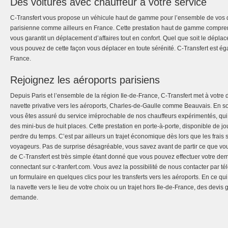
Des voitures avec chauffeur à votre service
C-Transfert vous propose un véhicule haut de gamme pour l’ensemble de vos 
parisienne comme ailleurs en France. Cette prestation haut de gamme compre
vous garantit un déplacement d’affaires tout en confort. Quel que soit le dépla
vous pouvez de cette façon vous déplacer en toute sérénité. C-Transfert est ég
France.
Rejoignez les aéroports parisiens
Depuis Paris et l’ensemble de la région Ile-de-France, C-Transfert met à votre 
navette privative vers les aéroports, Charles-de-Gaulle comme Beauvais. En so
vous êtes assuré du service irréprochable de nos chauffeurs expérimentés, qu
des mini-bus de huit places. Cette prestation en porte-à-porte, disponible de j
perdre du temps. C’est par ailleurs un trajet économique dès lors que les frais 
voyageurs. Pas de surprise désagréable, vous savez avant de partir ce que vo
de C-Transfert est très simple étant donné que vous pouvez effectuer votre de
connectant sur c-tranfert.com. Vous avez la possibilité de nous contacter par
un formulaire en quelques clics pour les transferts vers les aéroports. En ce 
la navette vers le lieu de votre choix ou un trajet hors Ile-de-France, des devis g
demande.