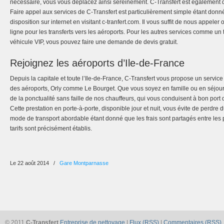
nécessaire, vous vous déplacez ainsi sereinement. C-Transfert est également d
Faire appel aux services de C-Transfert est particulièrement simple étant do
disposition sur internet en visitant c-tranfert.com. Il vous suffit de nous appele
ligne pour les transferts vers les aéroports. Pour les autres services comme un 
véhicule VIP, vous pouvez faire une demande de devis gratuit.
Rejoignez les aéroports d’Ile-de-France
Depuis la capitale et toute l’Ile-de-France, C-Transfert vous propose un service 
des aéroports, Orly comme Le Bourget. Que vous soyez en famille ou en séjour 
de la ponctualité sans faille de nos chauffeurs, qui vous conduisent à bon port
Cette prestation en porte-à-porte, disponible jour et nuit, vous évite de perdre d
mode de transport abordable étant donné que les frais sont partagés entre les
tarifs sont précisément établis.
Le 22 août 2014
/
Gare Montparnasse
© 2011
C-Transfert
Entreprise de nettoyage
|
Flux (RSS)
|
Commentaires (RSS)