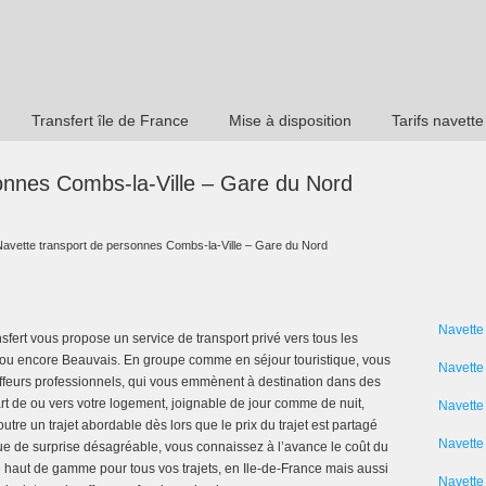
Transfert île de France
Mise à disposition
Tarifs navette
onnes Combs-la-Ville – Gare du Nord
Navette transport de personnes Combs-la-Ville – Gare du Nord
Navette
sfert vous propose un service de transport privé vers tous les
 ou encore Beauvais. En groupe comme en séjour touristique, vous
Navette
ffeurs professionnels, qui vous emmènent à destination dans des
rt de ou vers votre logement, joignable de jour comme de nuit,
Navette
re un trajet abordable dès lors que le prix du trajet est partagé
Navette 
ue de surprise désagréable, vous connaissez à l’avance le coût du
e haut de gamme pour tous vos trajets, en Ile-de-France mais aussi
Navette