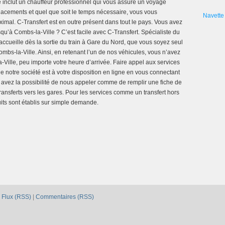
 inclut un chauffeur professionnel qui vous assure un voyage
éplacements et quel que soit le temps nécessaire, vous vous
Navette 
imal. C-Transfert est en outre présent dans tout le pays. Vous avez
u’à Combs-la-Ville ? C’est facile avec C-Transfert. Spécialiste du
accueille dès la sortie du train à Gare du Nord, que vous soyez seul
bs-la-Ville. Ainsi, en retenant l’un de nos véhicules, vous n’avez
Ville, peu importe votre heure d’arrivée. Faire appel aux services
ue notre société est à votre disposition en ligne en vous connectant
us avez la possibilité de nous appeler comme de remplir une fiche de
ransferts vers les gares. Pour les services comme un transfert hors
uits sont établis sur simple demande.
|
Flux (RSS)
|
Commentaires (RSS)