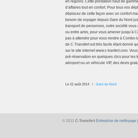
en régions. Cette prestation haut de gamme
d’affaires tout en confort. Pour tous vos d
déplacez de cette façon avec un confort max
besoin de voyager depuis Gare du Nord jusq
transport de personnes, notre société vous 
ou entre amis, pour vous amener jusqu’à Com
pas à attendre pour vous rendre à Combs-la-
de C-Transfert est très facile étant donné q
sur le site internet www.c-tranfert.com. Vo
pré-réservation en quelques clics pour les t
aéroport ou un véhicule VIP, des devis grat
Le 22 août 2014
/
Gare du Nord
© 2011
C-Transfert
Entreprise de nettoyage