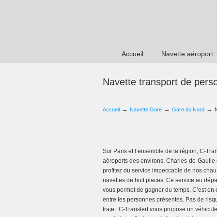
Accueil
Navette aéroport
Navette transport de pers
→
→
→
Accueil
Navette Gare
Gare du Nord
Sur Paris et l’ensemble de la région, C-Tran
aéroports des environs, Charles-de-Gaulle
profitez du service impeccable de nos chau
navettes de huit places. Ce service au dépa
vous permet de gagner du temps. C’est en out
entre les personnes présentes. Pas de risq
trajet. C-Transfert vous propose un véhicul