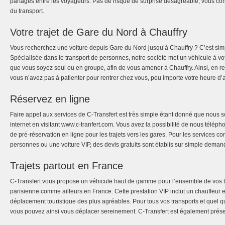
partagés entre les voyageurs. Pas de risque de surprise désagréable, vous conn
du transport.
Votre trajet de Gare du Nord à Chauffry
Vous recherchez une voiture depuis Gare du Nord jusqu’à Chauffry ? C’est sim
Spécialisée dans le transport de personnes, notre société met un véhicule à vo
que vous soyez seul ou en groupe, afin de vous amener à Chauffry. Ainsi, en re
vous n’avez pas à patienter pour rentrer chez vous, peu importe votre heure d’a
Réservez en ligne
Faire appel aux services de C-Transfert est très simple étant donné que nous 
internet en visitant www.c-tranfert.com. Vous avez la possibilité de nous téléph
de pré-réservation en ligne pour les trajets vers les gares. Pour les services c
personnes ou une voiture VIP, des devis gratuits sont établis sur simple deman
Trajets partout en France
C-Transfert vous propose un véhicule haut de gamme pour l’ensemble de vos tr
parisienne comme ailleurs en France. Cette prestation VIP inclut un chauffeur
déplacement touristique des plus agréables. Pour tous vos transports et quel q
vous pouvez ainsi vous déplacer sereinement. C-Transfert est également prése