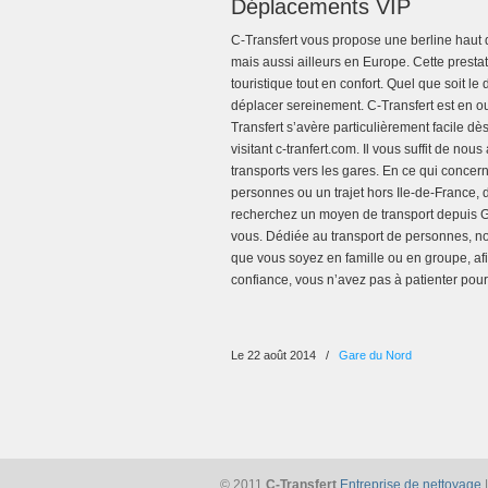
Déplacements VIP
C-Transfert vous propose une berline haut
mais aussi ailleurs en Europe. Cette presta
touristique tout en confort. Quel que soit 
déplacer sereinement. C-Transfert est en ou
Transfert s’avère particulièrement facile dès
visitant c-tranfert.com. Il vous suffit de n
transports vers les gares. En ce qui concer
personnes ou un trajet hors Ile-de-France, 
recherchez un moyen de transport depuis Ga
vous. Dédiée au transport de personnes, not
que vous soyez en famille ou en groupe, afi
confiance, vous n’avez pas à patienter pour
Le 22 août 2014
/
Gare du Nord
© 2011
C-Transfert
Entreprise de nettoyage