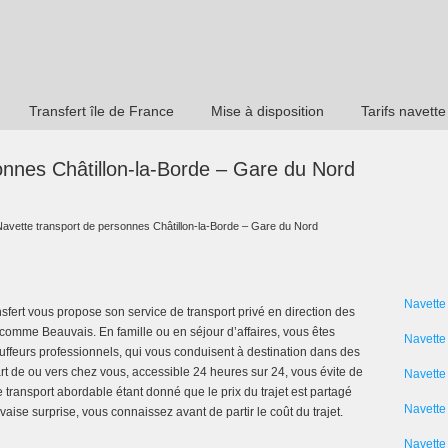
Transfert île de France
Mise à disposition
Tarifs navette
onnes Châtillon-la-Borde – Gare du Nord
Navette transport de personnes Châtillon-la-Borde – Gare du Nord
Navette
nsfert vous propose son service de transport privé en direction des
comme Beauvais. En famille ou en séjour d’affaires, vous êtes
Navette
uffeurs professionnels, qui vous conduisent à destination dans des
rt de ou vers chez vous, accessible 24 heures sur 24, vous évite de
Navette
transport abordable étant donné que le prix du trajet est partagé
Navette 
ise surprise, vous connaissez avant de partir le coût du trajet.
Navette