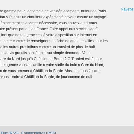
Navette 
 de gamme pour l’ensemble de vos déplacements, autour de Paris
tion VIP inclut un chauffeur expérimenté et vous assure un voyage
le déplacement et le temps nécessaire, vous pouvez ainsi vous
tre présent partout en France. Faire appel aux services de C-
 lors que notre agence est à votre disposition sur internet en
ous appeler comme de renseigner une fiche en quelques clics pour les
ne les autres prestations comme un transfert de plus de huit
des devis gratuits sont établis sur simple demande. Vous
re du Nord jusqu’à Châtillon-la-Borde ? C-Tranfert est là pour
re agence vous accueille à votre sortie du train à Gare du Nord,
n de vous amener à Châtillon-la-Borde. Ainsi, en nous faisant
 vous rendre à Châtillon-la-Borde, de jour comme de nuit.
|
Flux (RSS)
|
Commentaires (RSS)