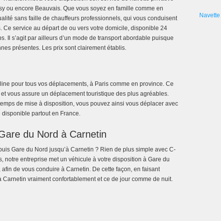
ssy ou encore Beauvais. Que vous soyez en famille comme en
Navette 
tualité sans faille de chauffeurs professionnels, qui vous conduisent
. Ce service au départ de ou vers votre domicile, disponible 24
s. Il s’agit par ailleurs d’un mode de transport abordable puisque
nnes présentes. Les prix sont clairement établis.
line pour tous vos déplacements, à Paris comme en province. Ce
é et vous assure un déplacement touristique des plus agréables.
e temps de mise à disposition, vous pouvez ainsi vous déplacer avec
e disponible partout en France.
Gare du Nord à Carnetin
uis Gare du Nord jusqu’à Carnetin ? Rien de plus simple avec C-
, notre entreprise met un véhicule à votre disposition à Gare du
afin de vous conduire à Carnetin. De cette façon, en faisant
à Carnetin vraiment confortablement et ce de jour comme de nuit.