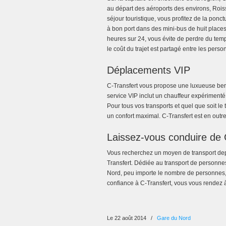
au départ des aéroports des environs, Roi
séjour touristique, vous profitez de la ponc
à bon port dans des mini-bus de huit places
heures sur 24, vous évite de perdre du temp
le coût du trajet est partagé entre les perso
Déplacements VIP
C-Transfert vous propose une luxueuse ber
service VIP inclut un chauffeur expériment
Pour tous vos transports et quel que soit l
un confort maximal. C-Transfert est en outr
Laissez-vous conduire de 
Vous recherchez un moyen de transport dep
Transfert. Dédiée au transport de personnes
Nord, peu importe le nombre de personnes, 
confiance à C-Transfert, vous vous rendez 
Le 22 août 2014
/
Gare du Nord