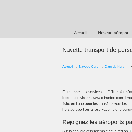
Accueil
Navette aéroport
Navette transport de pers
→
→
→
Accueil
Navette Gare
Gare du Nord
Faire appel aux services de C-Transfert s’a
internet en visitant www.c-tranfert.com. Il
fiche en ligne pour les transferts vers les 
hors aéroport ou la réservation d’une voitu
Rejoignez les aéroports pa
Sur la capitale et l’ensemble de la région, 