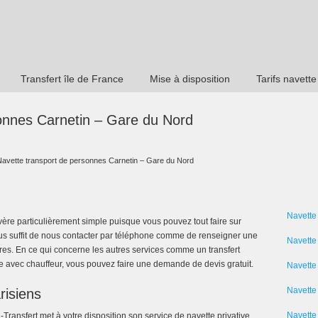
Transfert île de France
Mise à disposition
Tarifs navette
onnes Carnetin – Gare du Nord
Navette transport de personnes Carnetin – Gare du Nord
Navette
vère particulièrement simple puisque vous pouvez tout faire sur
 vous suffit de nous contacter par téléphone comme de renseigner une
Navette
gares. En ce qui concerne les autres services comme un transfert
re avec chauffeur, vous pouvez faire une demande de devis gratuit.
Navette
Navette 
risiens
Navette
C-Transfert met à votre disposition son service de navette privative