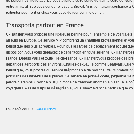
de personnes, notre agence vous attend à votre sortie du train à Gare du Nord
entre amis, afin de vous conduire jusqu’à Bréval. Ainsi, en faisant confiance à 
patienter pour rentrer chez vous et ce de jour comme de nuit.
Transports partout en France
C-Transfert vous propose une luxueuse berline pour l’ensemble de vos trajets
ailleurs en Europe. Ce service VIP comprend un chauffeur professionnel et vo
touristique des plus agréables. Pour tous les types de déplacement et quel que
disposition, vous vous déplacez de cette façon en toute sérénité. C-Transfert es
France. Depuis Paris et toute l’Ile-de-France, C-Transfert vous propose des pre
départ des aéroports des environs, Charles-de-Gaulle comme Beauvais. Que v
touristique, vous profitez du service irréprochable de nos chauffeurs professio
port dans des mini-bus de 8 places. Ce service en porte-à-porte, joignable 24 
perdre du temps. C’est de plus, un mode de transport abordable puisque le coût 
voyageurs. Pas de surprise désagréable, vous savez avant de partir ce que vo
Le 22 août 2014
/
Gare du Nord