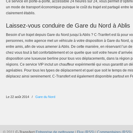
Ce service en porte-à-porte, accessible 24 heures sur 24, vous permet d’optimi
un mode de transport économique puisque le coût du trajet est partagé entre le
clairement établis.
Laissez-vous conduire de Gare du Nord à Ablis
Besoin d’un trajet depuis Gare du Nord jusqu’à Ablis ? C-Tranfert est là pour v
personnes, notre agence met un véhicule à votre disposition à Gare du Nord, 
entre amis, afin de vous amener à Ablis. De cette manière, en réservant l’un de
chez vous tout à fait confortablement et ce quelle que soit votre heure d’arrivée
disposition une luxueuse berline pour tous vos déplacements, dans la région 
régions. Ce service VIP inclut un chauffeur expérimenté qui vous garantit un d
agréables. Pour tous les types de déplacement et quel que soit le temps de mis
déplacez ainsi sereinement. C-Transfert est également disponible partout en F
Le 22 août 2014
/
Gare du Nord
© 2011
C-Transfert
Entreprise de nettoyage
|
Flux (RSS)
|
Commentaires (RSS)