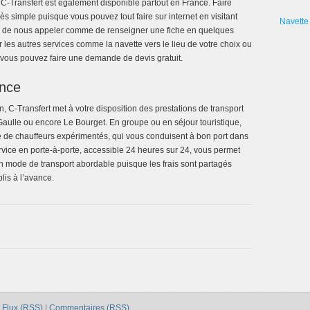
 C-Transfert est également disponible partout en France. Faire
ès simple puisque vous pouvez tout faire sur internet en visitant
Navette 
ité de nous appeler comme de renseigner une fiche en quelques
ur les autres services comme la navette vers le lieu de votre choix ou
, vous pouvez faire une demande de devis gratuit.
ance
n, C-Transfert met à votre disposition des prestations de transport
Gaulle ou encore Le Bourget. En groupe ou en séjour touristique,
le de chauffeurs expérimentés, qui vous conduisent à bon port dans
rvice en porte-à-porte, accessible 24 heures sur 24, vous permet
 un mode de transport abordable puisque les frais sont partagés
blis à l’avance.
|
Flux (RSS)
|
Commentaires (RSS)