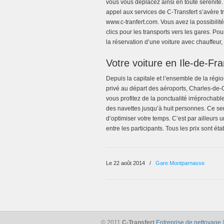
vous vous déplacez ainsi en toute sérénité.
appel aux services de C-Transfert s’avère tr
www.c-tranfert.com. Vous avez la possibil
clics pour les transports vers les gares. Po
la réservation d’une voiture avec chauffeur
Votre voiture en Ile-de-Fr
Depuis la capitale et l’ensemble de la régio
privé au départ des aéroports, Charles-de-
vous profitez de la ponctualité irréprochab
des navettes jusqu’à huit personnes. Ce se
d’optimiser votre temps. C’est par ailleurs
entre les participants. Tous les prix sont éta
Le 22 août 2014
/
Gare Montparnasse
© 2011
C-Transfert
Entreprise de nettoyage