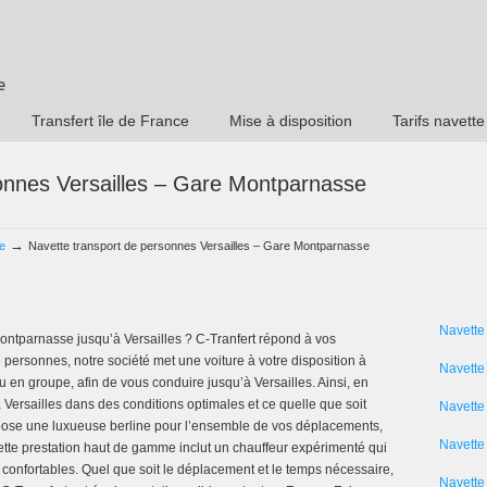
Transfert île de France
Mise à disposition
Tarifs navette
onnes Versailles – Gare Montparnasse
→
e
Navette transport de personnes Versailles – Gare Montparnasse
Navette
ontparnasse jusqu’à Versailles ? C-Tranfert répond à vos
 personnes, notre société met une voiture à votre disposition à
Navette
en groupe, afin de vous conduire jusqu’à Versailles. Ainsi, en
à Versailles dans des conditions optimales et ce quelle que soit
Navette
opose une luxueuse berline pour l’ensemble de vos déplacements,
Navette 
ette prestation haut de gamme inclut un chauffeur expérimenté qui
confortables. Quel que soit le déplacement et le temps nécessaire,
Navette