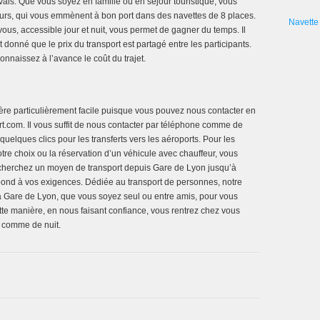
is. Que vous soyez en famille ou en séjour touristique, vous
feurs, qui vous emmènent à bon port dans des navettes de 8 places.
Navette 
vous, accessible jour et nuit, vous permet de gagner du temps. Il
nt donné que le prix du transport est partagé entre les participants.
nnaissez à l’avance le coût du trajet.
re particulièrement facile puisque vous pouvez nous contacter en
ert.com. Il vous suffit de nous contacter par téléphone comme de
quelques clics pour les transferts vers les aéroports. Pour les
otre choix ou la réservation d’un véhicule avec chauffeur, vous
cherchez un moyen de transport depuis Gare de Lyon jusqu’à
pond à vos exigences. Dédiée au transport de personnes, notre
 à Gare de Lyon, que vous soyez seul ou entre amis, pour vous
te manière, en nous faisant confiance, vous rentrez chez vous
r comme de nuit.