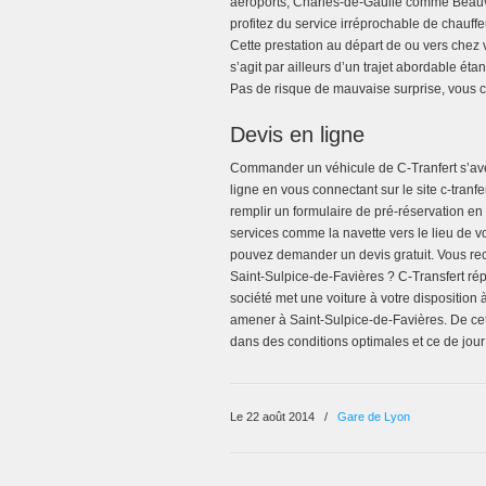
aéroports, Charles-de-Gaulle comme Beauva
profitez du service irréprochable de chauf
Cette prestation au départ de ou vers chez 
s’agit par ailleurs d’un trajet abordable éta
Pas de risque de mauvaise surprise, vous co
Devis en ligne
Commander un véhicule de C-Tranfert s’avè
ligne en vous connectant sur le site c-tranf
remplir un formulaire de pré-réservation en 
services comme la navette vers le lieu de v
pouvez demander un devis gratuit. Vous re
Saint-Sulpice-de-Favières ? C-Transfert ré
société met une voiture à votre disposition
amener à Saint-Sulpice-de-Favières. De cet
dans des conditions optimales et ce de jou
Le 22 août 2014
/
Gare de Lyon