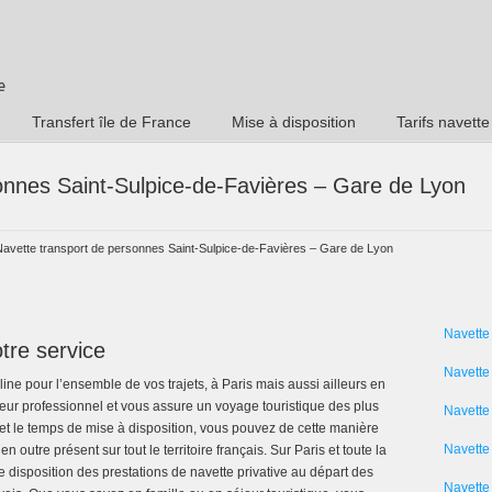
Transfert île de France
Mise à disposition
Tarifs navette
onnes Saint-Sulpice-de-Favières – Gare de Lyon
Navette transport de personnes Saint-Sulpice-de-Favières – Gare de Lyon
Navette
tre service
Navette
ne pour l’ensemble de vos trajets, à Paris mais aussi ailleurs en
ur professionnel et vous assure un voyage touristique des plus
Navette
et le temps de mise à disposition, vous pouvez de cette manière
Navette 
 outre présent sur tout le territoire français. Sur Paris et toute la
e disposition des prestations de navette privative au départ des
Navette