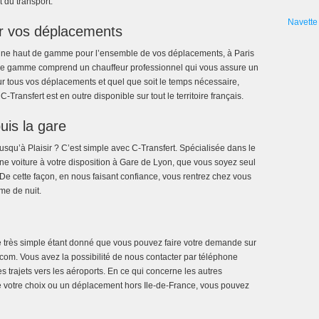
 du transport.
Navette 
ur vos déplacements
rline haut de gamme pour l’ensemble de vos déplacements, à Paris
 de gamme comprend un chauffeur professionnel qui vous assure un
ur tous vos déplacements et quel que soit le temps nécessaire,
-Transfert est en outre disponible sur tout le territoire français.
uis la gare
squ’à Plaisir ? C’est simple avec C-Transfert. Spécialisée dans le
ne voiture à votre disposition à Gare de Lyon, que vous soyez seul
 De cette façon, en nous faisant confiance, vous rentrez chez vous
me de nuit.
e très simple étant donné que vous pouvez faire votre demande sur
.com. Vous avez la possibilité de nous contacter par téléphone
s trajets vers les aéroports. En ce qui concerne les autres
de votre choix ou un déplacement hors Ile-de-France, vous pouvez