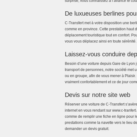
surprise, vous connaissez à l’avance le coût
De luxueuses berlines po
C-Transfert met à votre disposition une be
comme en province. Cette prestation haut
déplacement touristique tout en confort. Po
vous vous déplacez ainsi en toute sérénité. C
Laissez-vous conduire dep
Besoin d’une voiture depuis Gare de Lyon ju
transport de personnes, notre société met u
ou en groupe, afin de vous mener à Plaisir.
vraiment confortablement et ce de jour com
Devis sur notre site web
Réserver une voiture de C-Transfert s’avèr
internet en vous rendant sur www.c-tranfert
comme de remplir une fiche en ligne pour le
prestations comme la navette vers le lieu 
demander un devis gratuit.