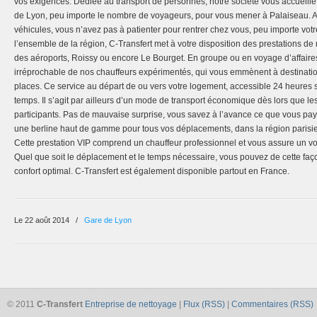
vos exigences. Dédiée au transport de personnes, notre société vous accueille à
de Lyon, peu importe le nombre de voyageurs, pour vous mener à Palaiseau. Ai
véhicules, vous n’avez pas à patienter pour rentrer chez vous, peu importe votre
l’ensemble de la région, C-Transfert met à votre disposition des prestations de 
des aéroports, Roissy ou encore Le Bourget. En groupe ou en voyage d’affaires
irréprochable de nos chauffeurs expérimentés, qui vous emmènent à destinatio
places. Ce service au départ de ou vers votre logement, accessible 24 heures s
temps. Il s’agit par ailleurs d’un mode de transport économique dès lors que les
participants. Pas de mauvaise surprise, vous savez à l’avance ce que vous pa
une berline haut de gamme pour tous vos déplacements, dans la région parisi
Cette prestation VIP comprend un chauffeur professionnel et vous assure un voy
Quel que soit le déplacement et le temps nécessaire, vous pouvez de cette fa
confort optimal. C-Transfert est également disponible partout en France.
Le 22 août 2014
/
Gare de Lyon
© 2011
C-Transfert
Entreprise de nettoyage
|
Flux (RSS)
|
Commentaires (RSS)