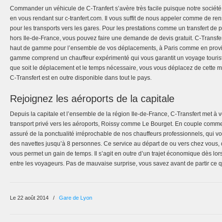
Commander un véhicule de C-Tranfert s’avère très facile puisque notre société e
en vous rendant sur c-tranfert.com. Il vous suffit de nous appeler comme de ren
pour les transports vers les gares. Pour les prestations comme un transfert de 
hors Ile-de-France, vous pouvez faire une demande de devis gratuit. C-Transfe
haut de gamme pour l’ensemble de vos déplacements, à Paris comme en provin
gamme comprend un chauffeur expérimenté qui vous garantit un voyage tourist
que soit le déplacement et le temps nécessaire, vous vous déplacez de cette m
C-Transfert est en outre disponible dans tout le pays.
Rejoignez les aéroports de la capitale
Depuis la capitale et l’ensemble de la région Ile-de-France, C-Transfert met à v
transport privé vers les aéroports, Roissy comme Le Bourget. En couple comme 
assuré de la ponctualité irréprochable de nos chauffeurs professionnels, qui
des navettes jusqu’à 8 personnes. Ce service au départ de ou vers chez vous, 
vous permet un gain de temps. Il s’agit en outre d’un trajet économique dès lors
entre les voyageurs. Pas de mauvaise surprise, vous savez avant de partir ce 
Le 22 août 2014
/
Gare de Lyon